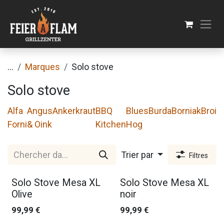
Se rendre au contenu
...
Marques
Solo stove
Solo stove
Alfa
Angus
Ankerkraut
BBQ
Blues
Burda
Borniak
Broil
Forni
& Oink
Kitchen
Hog
Trier par
Filtres
Solo Stove Mesa XL
Solo Stove Mesa XL
Olive
noir
99,99
€
99,99
€