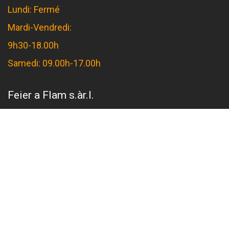
Lundi: Fermé
Mardi-Vendredi:
9h30-18.00h
Samedi: 09.00h-17.00h
Feier a Flam s.àr.l.
16 rue d'Arlon
L-8399 Windhof
GPS:
49°38'50.4"N 5°57'40.2"E
49.64733987964258, 5.9611766643045945
TVA No: LU28692477