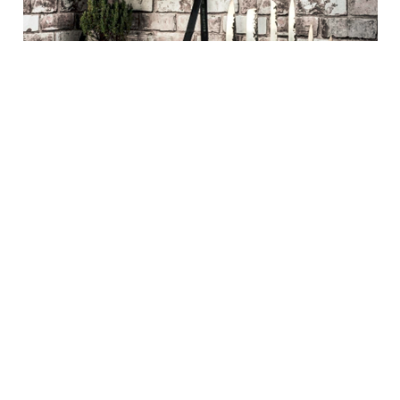
Support mural magnétique en
chêne