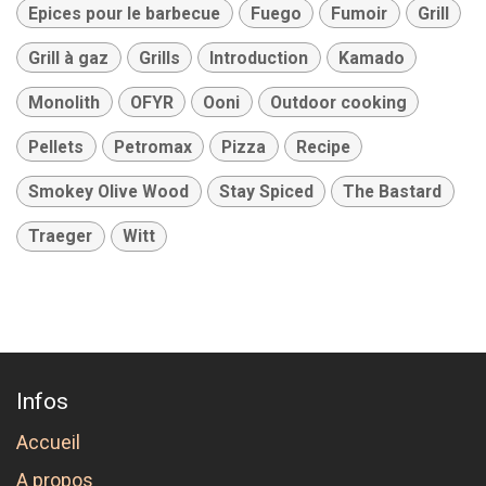
Epices pour le barbecue
Fuego
Fumoir
Grill
Grill à gaz
Grills
Introduction
Kamado
Monolith
OFYR
Ooni
Outdoor cooking
Pellets
Petromax
Pizza
Recipe
Smokey Olive Wood
Stay Spiced
The Bastard
Traeger
Witt
Infos
Accueil
A propos