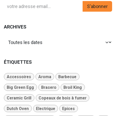
S'abonner
ARCHIVES
ÉTIQUETTES
Accessoires
Aroma
Barbecue
Big Green Egg
Brasero
Broil King
Ceramic Grill
Copeaux de bois à fumer
Dutch Oven
Electrique
Epices