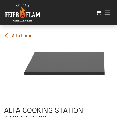
Se rendre au contenu
Alfa Forni
ALFA COOKING STATION