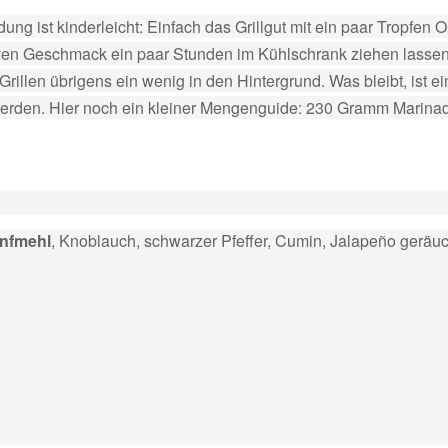
g ist kinderleicht: Einfach das Grillgut mit ein paar Tropfen 
iven Geschmack ein paar Stunden im Kühlschrank ziehen lassen.
m Grillen übrigens ein wenig in den Hintergrund. Was bleibt, ist e
rden. Hier noch ein kleiner Mengenguide: 230 Gramm Marinade r
nfmehl
, Knoblauch, schwarzer Pfeffer, Cumin, Jalapeño geräuc