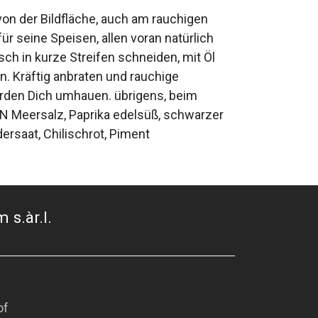
von der Bildfläche, auch am rauchigen
r seine Speisen, allen voran natürlich
ch in kurze Streifen schneiden, mit Öl
. Kräftig anbraten und rauchige
rden Dich umhauen. übrigens, beim
N Meersalz, Paprika edelsüß, schwarzer
ersaat, Chilischrot, Piment
 s.àr.l.
of