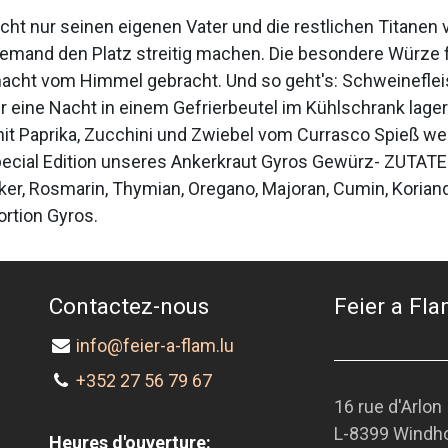
icht nur seinen eigenen Vater und die restlichen Titanen 
emand den Platz streitig machen. Die besondere Würze fü
rnacht vom Himmel gebracht. Und so geht's: Schweinefleis
eine Nacht in einem Gefrierbeutel im Kühlschrank lagern
t Paprika, Zucchini und Zwiebel vom Currasco Spieß we
ecial Edition unseres Ankerkraut Gyros Gewürz- ZUTATE
er, Rosmarin, Thymian, Oregano, Majoran, Cumin, Koriand
rtion Gyros.
Contactez-nous
Feier a Flam
info@feier-a-flam.lu
+352 27 56 79 67
16 rue d'Arlon
L-8399 Windh
Heures d'ouverture: