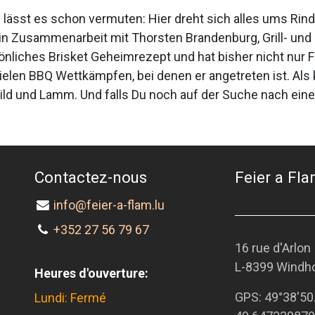
ässt es schon vermuten: Hier dreht sich alles ums Rindfl
 in Zusammenarbeit mit Thorsten Brandenburg, Grill- un
nliches Brisket Geheimrezept und hat bisher nicht nur F
vielen BBQ Wettkämpfen, bei denen er angetreten ist. Als
ild und Lamm. Und falls Du noch auf der Suche nach eine
Contactez-nous
Feier a Flam
info@feier-a-flam.lu
+352 27 56 79 67
16 rue d'Arlon
L-8399 Windh
Heures d'ouverture:
GPS:
49°38'50
Lundi: Fermé