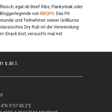
eisch, egal ob Beef Ribs, Flanksteak oder
d Bloggerlegende von
BBQPit
. Das Pit
reunde und Teilnehmer seiner Grillkurse
 klassisches Dry Rub ist die Verwendung
m Snack bist, versuch’s mal mit
 s.àr.l.
of
.4"N 5°57'40.2"E