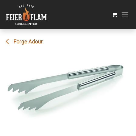
Se rendre au contenu
Forge Adour