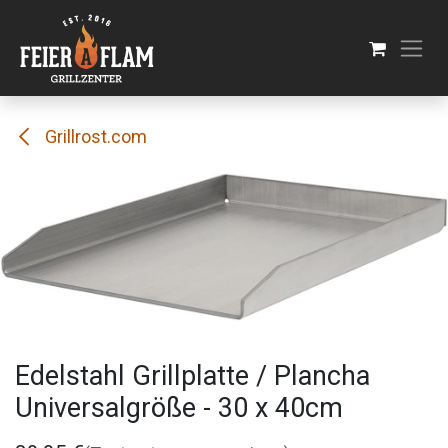
Se rendre au contenu
Grillrost.com
Edelstahl Grillplatte / Plancha
Universalgröße - 30 x 40cm