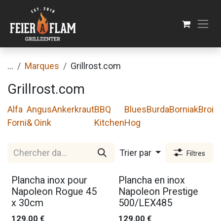
Se rendre au contenu
...
Marques
Grillrost.com
Grillrost.com
Alfa
Angus
Ankerkraut
BBQ
Blues
Burda
Borniak
Broil
Forni
& Oink
Kitchen
Hog
Trier par
Filtres
Plancha inox pour
Plancha en inox
Napoleon Rogue 45
Napoleon Prestige
x 30cm
500/LEX485
129,00
€
129,00
€