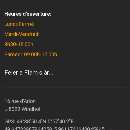
Heures d'ouverture:
Lundi: Fermé
Mardi-Vendredi:
9h30-18.00h
Samedi: 09.00h-17.00h
Feier a Flam s.àr.l.
16 rue d'Arlon
L-8399 Windhof
GPS:
49°38'50.4"N 5°57'40.2"E
49.64733987964258, 5.9611766643045945