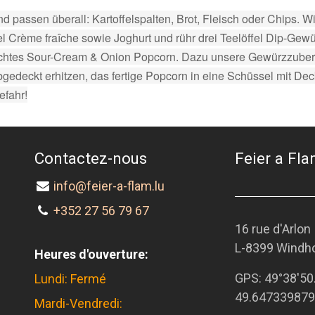
d passen überall: Kartoffelspalten, Brot, Fleisch oder Chips. 
fel Crème fraîche sowie Joghurt und rühr drei Teelöffel Dip-Ge
machtes Sour-Cream & Onion Popcorn. Dazu unsere Gewürzzuber
abgedeckt erhitzen, das fertige Popcorn in eine Schüssel mit 
efahr!
Contactez-nous
Feier a Flam
info@feier-a-flam.lu
+352 27 56 79 67
16 rue d'Arlon
L-8399 Windh
Heures d'ouverture:
GPS:
49°38'50
Lundi: Fermé
49.647339879
Mardi-Vendredi: