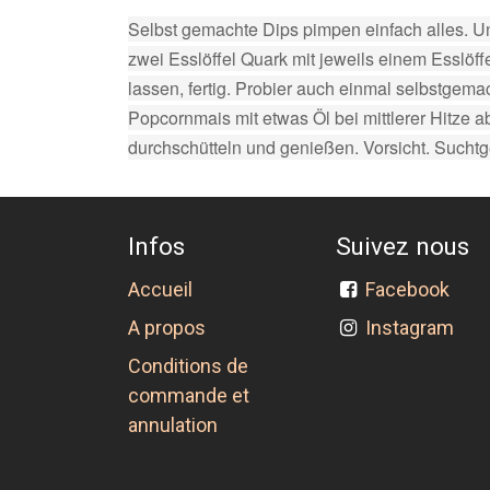
Selbst gemachte Dips pimpen einfach alles. Un
zwei Esslöffel Quark mit jeweils einem Esslöf
lassen, fertig. Probier auch einmal selbstge
Popcornmais mit etwas Öl bei mittlerer Hitze 
durchschütteln und genießen. Vorsicht. Suchtg
Infos
Suivez nous
Accueil
Facebook
A propos
Instagram
Conditions de
commande et
annulation