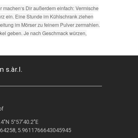
Wir machen‘s Dir außerdem einfach: Vermische
würz ein. Eine Stunde im Kühlschrank ziehen
eitung im Mörser zu feinem Pulver zermahlen.
Deckel geben. Je nach Geschmack würzen,
 s.àr.l.
of
.4"N 5°57'40.2"E
64258, 5.9611766643045945