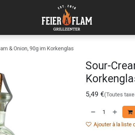
am & Onion, 90g im Korkenglas
Sour-Crea
Korkengla
5,49
€
(Toutes tax
Ajouter à la liste