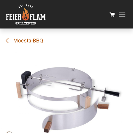
Se rendre au contenu
Moesta-BBQ