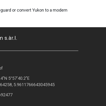
feguard or convert Yukon to a modern
 s.àr.l.
of
.4"N 5°57'40.2"E
64258, 5.9611766643045945
692477