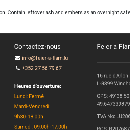
Yukon. Contain leftover ash and embers as an overnight sa
Contactez-nous
Feier a Flam
info@feier-a-flam.lu
+352 27 56 79 67
16 rue d'Arlon
L-8399 Windh
Heures d'ouverture:
GPS:
49°38'50
Lundi: Fermé
49.647339879
Mardi-Vendredi:
TVA No: LU28
9h30-18.00h
Samedi: 09.00h-17.00h
RCS: B207687