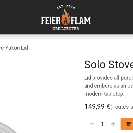
ve Yukon Lid
Solo Stov
Lid provides all-purp
and embers as an ov
modern tabletop.
149,99
€
(Toutes 