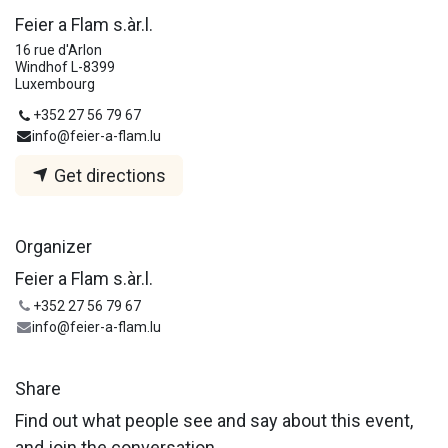
Feier a Flam s.àr.l.
16 rue d'Arlon
Windhof L-8399
Luxembourg
+352 27 56 79 67
info@feier-a-flam.lu
Get directions
Organizer
Feier a Flam s.àr.l.
+352 27 56 79 67
info@feier-a-flam.lu
Share
Find out what people see and say about this event,
and join the conversation.