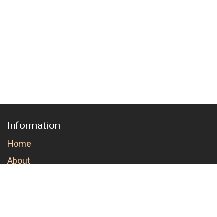
Information
Home
About
Order conditions and cancellation