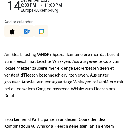
December 2023
14
6:00 PM
11:00 PM
Europe/Luxembourg
Add to calendar:
Am Steak Tasting WHISKY Spezial kombinéiere mer dat bescht
vum Fleesch mat beschte Whiskyen. Aus ausgewielte Cuts vum
lokale Metzler zaubere mer e klenge Leckerbëssen deen et
versteet d’Fleesch besonnesch ervirzehiewen. Aus enger
grousser Auswiel vun eenzegaartege Whiskyen präsentéiere mir
bei all eenzelem Gang ee passende Whisky zum Fleesch am
Detail.
Esou kënnen d’Participanten vun dësem Cours déi ideal
Kombinatioun vu Whisky a Fleesch genéissen, an an engem