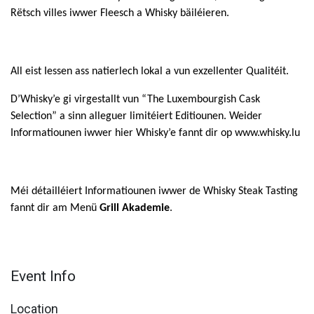
Rëtsch villes iwwer Fleesch a Whisky bäiléieren.
All eist Iessen ass natierlech lokal a vun exzellenter Qualitéit.
D’Whisky’e gi virgestallt vun “The Luxembourgish Cask
Selection” a sinn alleguer limitéiert Editiounen. Weider
Informatiounen iwwer hier Whisky’e fannt dir op www.whisky.lu
Méi détailléiert Informatiounen iwwer de Whisky Steak Tasting
fannt dir am Menü
Grill Akademie
.
Event Info
Location