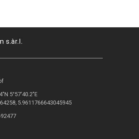
 s.àr.l.
of
4"N 5°57'40.2"E
64258, 5.9611766643045945
692477