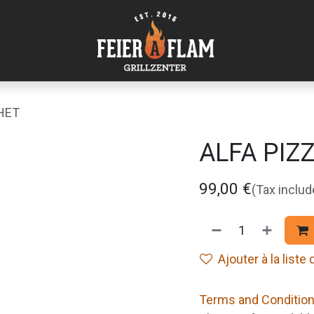
HET
ALFA PIZ
99,00
€
(Tax includ
Ajouter à la liste
Terms and Conditio