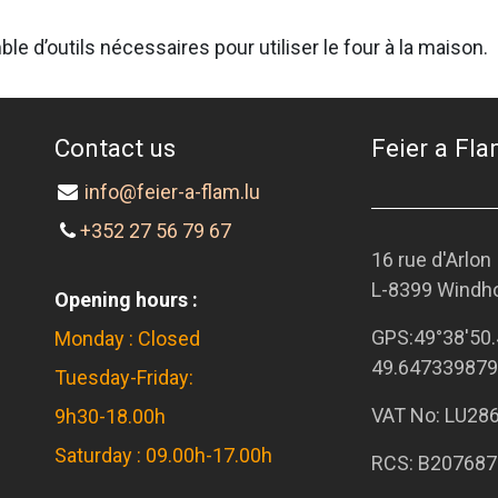
le d’outils nécessaires pour utiliser le four à la maison.
Contact us
Feier a Flam
info@feier-a-flam.lu
+352 27 56 79 67
16 rue d'Arlon
L-8399 Windh
Opening hours :
GPS:
49°38'50.
Monday : Closed
49.647339879
Tuesday-Friday:
VAT No: LU28
9h30-18.00h
Saturday : 09.00h-17.00h
RCS: B207687