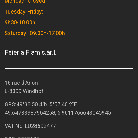
Monday : Closed
Tuesday-Friday:
9h30-18.00h
Saturday : 09.00h-17.00h
Feier a Flam s.àr.l.
16 rue d'Arlon
L-8399 Windhof
GPS:
49°38'50.4"N 5°57'40.2"E
49.64733987964258, 5.9611766643045945
VAT No: LU28692477