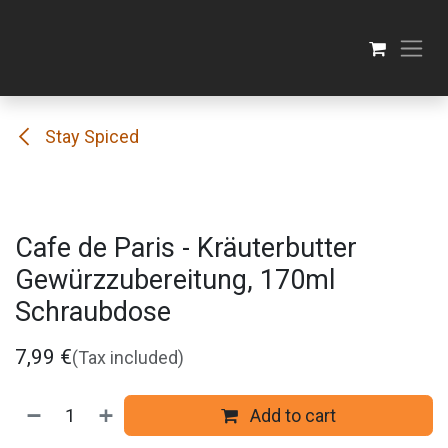
Skip to Content
Stay Spiced
Cafe de Paris - Kräuterbutter
Gewürzzubereitung, 170ml
Schraubdose
7,99
€
(Tax included)
Add to cart