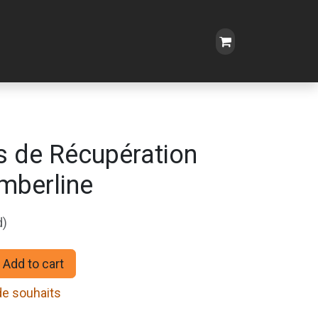
s de Récupération
mberline
d)
Add to cart
 de souhaits