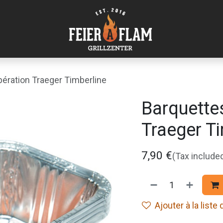
ération Traeger Timberline
Barquette
Traeger Ti
7,90
€
(Tax include
Ajouter à la liste