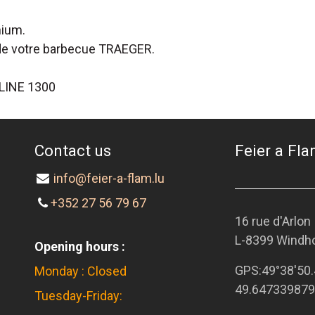
nium.
e de votre barbecue TRAEGER.
RLINE 1300
Contact us
Feier a Flam
info@feier-a-flam.lu
+352 27 56 79 67
16 rue d'Arlon
L-8399 Windh
Opening hours :
GPS:
49°38'50.
Monday : Closed
49.647339879
Tuesday-Friday: