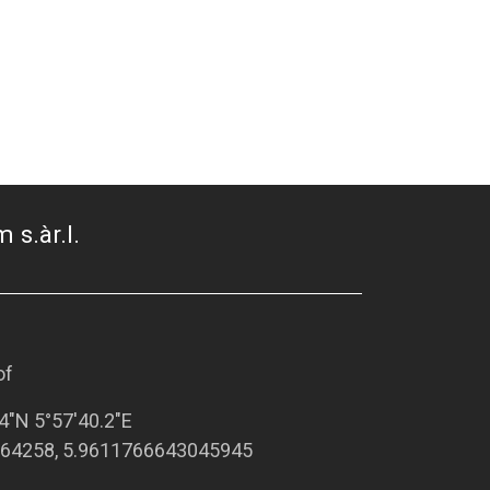
 s.àr.l.
of
4"N 5°57'40.2"E
64258, 5.9611766643045945