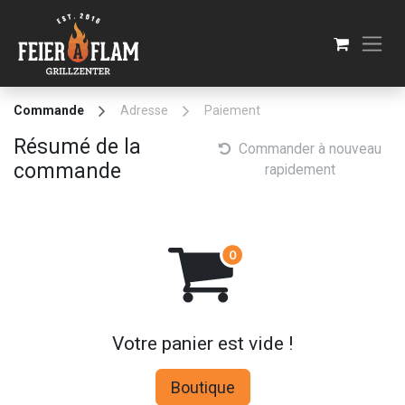
Se rendre au contenu
Commande
Adresse
Paiement
Résumé de la
Commander à nouveau
commande
rapidement
Votre panier est vide !
Boutique