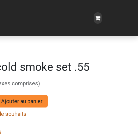
cold smoke set .55
taxes comprises)
Ajouter au panier
 de souhaits
s