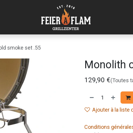
old smoke set .55
Monolith 
129,90
€
(Toutes 
Ajouter à la liste
Conditions générale