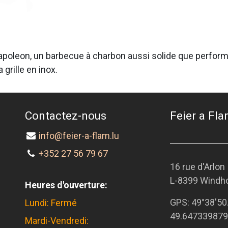
oleon, un barbecue à charbon aussi solide que performan
grille en inox.
Contactez-nous
Feier a Flam
info@feier-a-flam.lu
+352 27 56 79 67
16 rue d'Arlon
L-8399 Windh
Heures d'ouverture:
GPS:
49°38'50
Lundi: Fermé
49.647339879
Mardi-Vendredi: