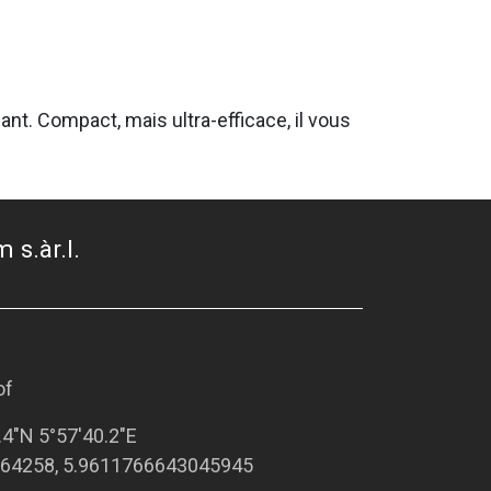
t. Compact, mais ultra-efficace, il vous
 s.àr.l.
of
.4"N 5°57'40.2"E
64258, 5.9611766643045945