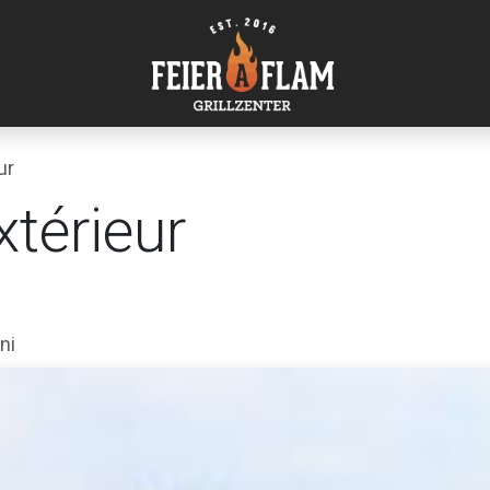
ur
xtérieur
ni