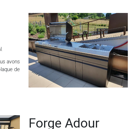
l.
ous avons
plaque de
Forge Adour