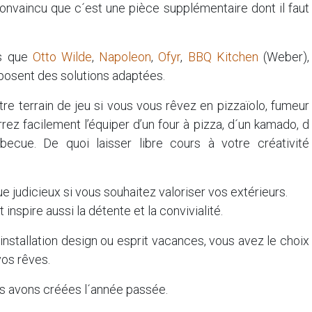
nvaincu que c´est une pièce supplémentaire dont il faut
es que
Otto Wilde
,
Napoleon
,
Ofyr
,
BBQ Kitchen
(Weber),
osent des solutions adaptées.
tre terrain de jeu si vous vous rêvez en pizzaïolo, fumeur
ez facilement l’équiper d’un four à pizza, d´un kamado, d
ecue. De quoi laisser libre cours à votre créativité
ue judicieux si vous souhaitez valoriser vos extérieurs.
 inspire aussi la détente et la convivialité.
 installation design ou esprit vacances, vous avez le choix
vos rêves.
us avons créées l´année passée.