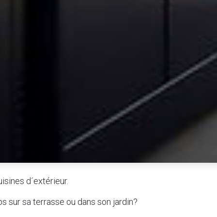
isines d´extérieur.
s sur sa terrasse ou dans son jardin?