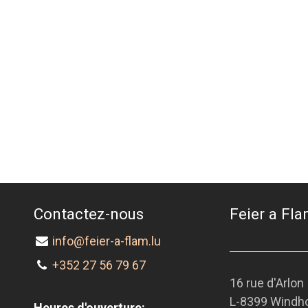
Contactez-nous
Feier a Flam
info@feier-a-flam.lu
+352 27 56 79 67
16 rue d'Arlon
L-8399 Windh
Heures d'ouverture: