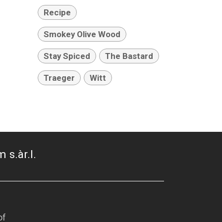
Recipe
Smokey Olive Wood
Stay Spiced
The Bastard
Traeger
Witt
 s.àr.l.
of