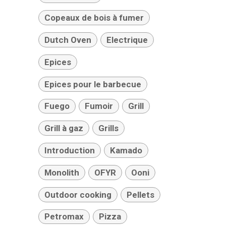
Copeaux de bois à fumer
Dutch Oven
Electrique
Epices
Epices pour le barbecue
Fuego
Fumoir
Grill
Grill à gaz
Grills
Introduction
Kamado
Monolith
OFYR
Ooni
Outdoor cooking
Pellets
Petromax
Pizza