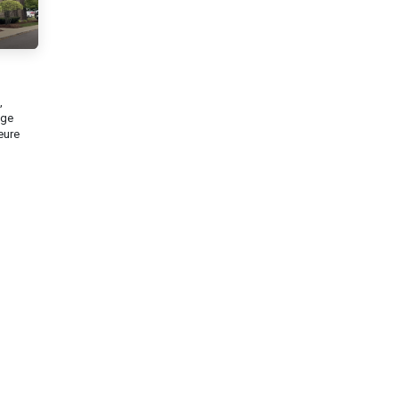
,
nge
ieure