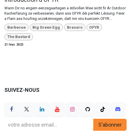
Wann Dir no engem eenzegaartegen a stilvollen Wee sicht fir Är Outdoor
Kacherfarung ze verbesseren, dann ass OFYR déi perfekt Léisung. Feier
a Flam ass houfreg unzekënnegen, datt mir viru kuerzem OFYR...
Barbecue
Big Green Egg
Brasero
OFYR
The Bastard
21 févr. 2023
SUIVEZ-NOUS
S'abonner