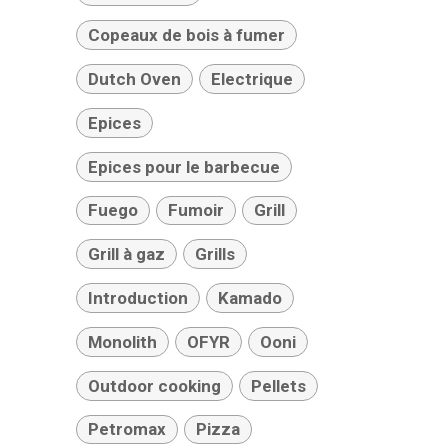
Copeaux de bois à fumer
Dutch Oven
Electrique
Epices
Epices pour le barbecue
Fuego
Fumoir
Grill
Grill à gaz
Grills
Introduction
Kamado
Monolith
OFYR
Ooni
Outdoor cooking
Pellets
Petromax
Pizza