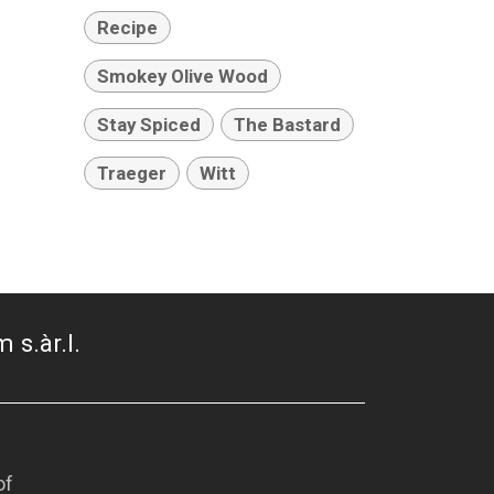
Recipe
Smokey Olive Wood
Stay Spiced
The Bastard
Traeger
Witt
 s.àr.l.
of