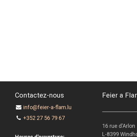
Contactez-nous
Feier a Flam
info@feier-a-flam.lu
+352 27 56 79 67
16 rue d'Arlon
L-8399 Windh
Heures d'ouverture: