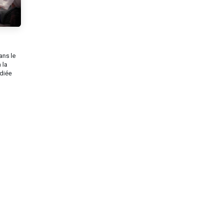
ans le
 la
diée