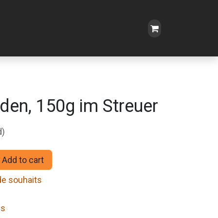
rden, 150g im Streuer
d)
Add to cart
 de souhaits
ns