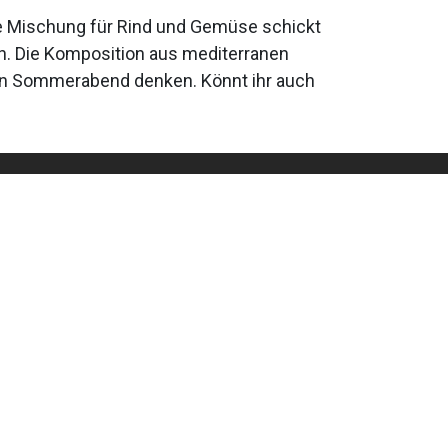
ese Mischung für Rind und Gemüse schickt
ch. Die Komposition aus mediterranen
en Sommerabend denken. Könnt ihr auch
 s.àr.l.
of
4"N 5°57'40.2"E
64258, 5.9611766643045945
692477