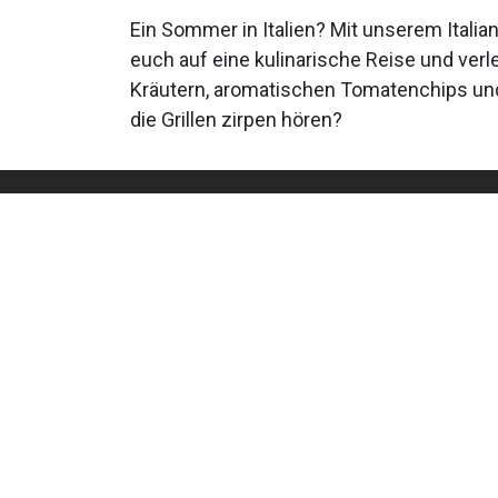
Ein Sommer in Italien? Mit unserem Itali
euch auf eine kulinarische Reise und ver
Kräutern, aromatischen Tomatenchips un
die Grillen zirpen hören?
Information
Follow us
Home
Facebook
About
Instagram
Order conditions
and cancellation