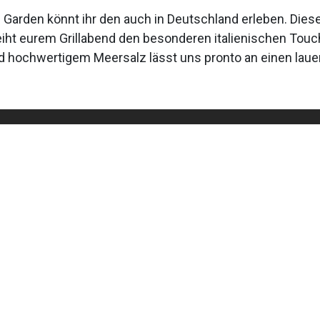
an Garden könnt ihr den auch in Deutschland erleben. Di
leiht eurem Grillabend den besonderen italienischen Tou
d hochwertigem Meersalz lässt uns pronto an einen lau
Contact us
Feier a Flam
info@feier-a-flam.lu
+352 27 56 79 67
16 rue d'Arlon
L-8399 Windh
Opening hours :
GPS:
49°38'50.
Monday : Closed
49.647339879
Tuesday-Friday:
VAT No: LU28
9h30-18.00h