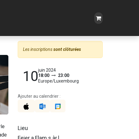
Les inscriptions
sont clôturées
juin 2024
10
18:00
23:00
Europe/Luxembourg
Ajouter au calendrier :
yle
Lieu
lade
Feier a Flam s.àr.l.