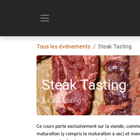
Se rendre au contenu
Tous les événements
Steak Tasting
Steak Tasting
A.k.a. Meating
Ce cours porte exclusivement sur la viande, comment 
maturation (y compris la maturation à sec) et mo