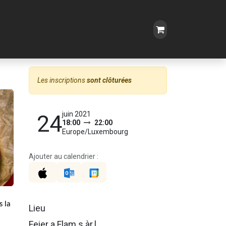
Les inscriptions
sont clôturées
juin 2021
24
18:00
22:00
Europe/Luxembourg
Ajouter au calendrier :
s la
Lieu
Feier a Flam s.àr.l.