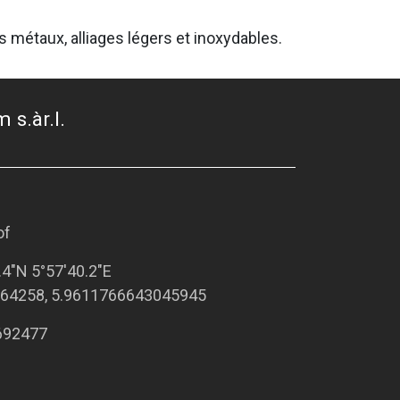
s métaux, alliages légers et inoxydables.
 s.àr.l.
of
.4"N 5°57'40.2"E
64258, 5.9611766643045945
692477