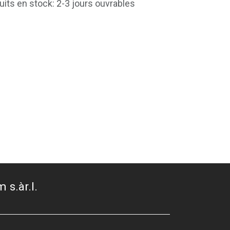
uits en stock: 2-3 jours ouvrables
 s.àr.l.