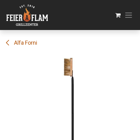
Se rendre au contenu
Alfa Forni