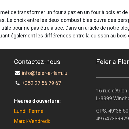
ermet de transformer un four à gaz en un four à bois et d
es. Le choix entre les deux combustibles ouvre des per
s utile pour ne pas être à sec. Dans un article de notre 
quant également les différences entre la cuisson au bois 
Contactez-nous
Feier a Flam
info@feier-a-flam.lu
+352 27 56 79 67
16 rue d'Arlon
L-8399 Windh
Heures d'ouverture:
GPS:
49°38'50
Lundi: Fermé
49.647339879
Mardi-Vendredi: