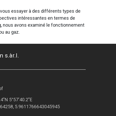
e vous essayer à des différents types de
spectives intéressantes en termes de
blog, nous avons examiné le fonctionnement
ou au gaz.
 s.àr.l.
of
.4"N 5°57'40.2"E
64258, 5.9611766643045945