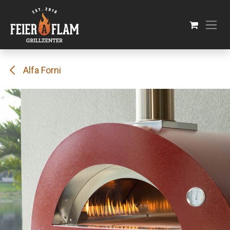
Se rendre au contenu
Alfa Forni