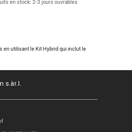
uits en stock: 2-3 jours ouvrables
n utilisant le Kit Hybrid qui inclut le
 s.àr.l.
of