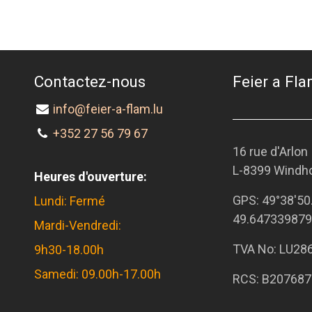
Contactez-nous
Feier a Flam
info@feier-a-flam.lu
+352 27 56 79 67
16 rue d'Arlon
L-8399 Windh
Heures d'ouverture:
GPS:
49°38'50
Lundi: Fermé
49.647339879
Mardi-Vendredi:
TVA No: LU28
9h30-18.00h
Samedi: 09.00h-17.00h
RCS: B207687