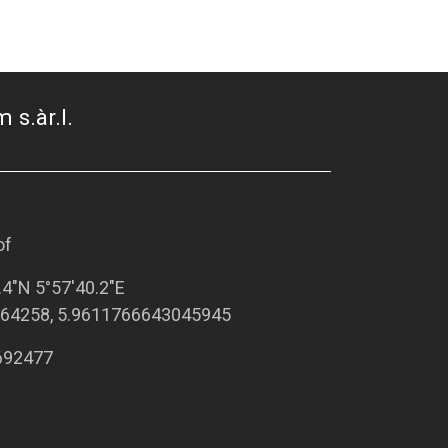
 s.àr.l.
of
.4"N 5°57'40.2"E
64258, 5.9611766643045945
692477