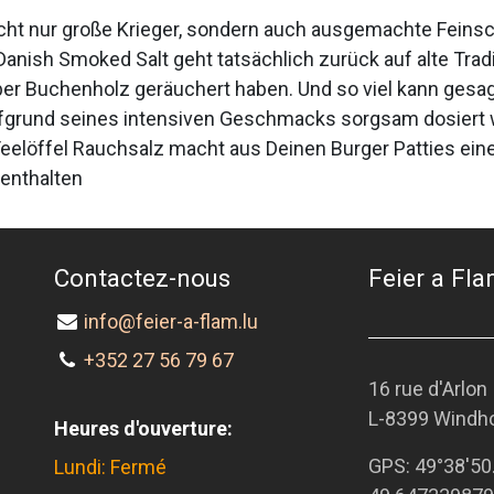
 nicht nur große Krieger, sondern auch ausgemachte Fein
Danish Smoked Salt geht tatsächlich zurück auf alte Trad
ber Buchenholz geräuchert haben. Und so viel kann gesa
aufgrund seines intensiven Geschmacks sorgsam dosiert 
eelöffel Rauchsalz macht aus Deinen Burger Patties ei
 enthalten
Contactez-nous
Feier a Flam
info@feier-a-flam.lu
+352 27 56 79 67
16 rue d'Arlon
L-8399 Windh
Heures d'ouverture:
GPS:
49°38'50
Lundi: Fermé