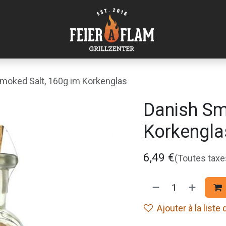
moked Salt, 160g im Korkenglas
Danish Sm
Korkengla
6,49
€
(Toutes tax
Ajouter à la liste