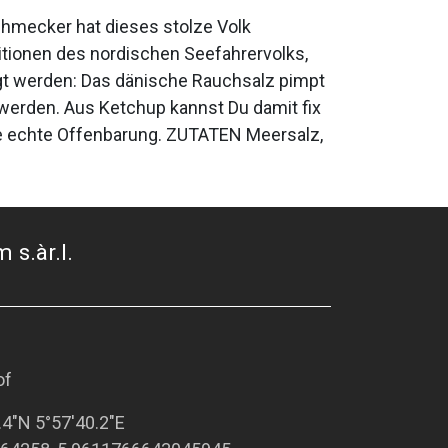
schmecker hat dieses stolze Volk
itionen des nordischen Seefahrervolks,
gt werden: Das dänische Rauchsalz pimpt
werden. Aus Ketchup kannst Du damit fix
ne echte Offenbarung. ZUTATEN Meersalz,
 s.àr.l.
of
.4"N 5°57'40.2"E