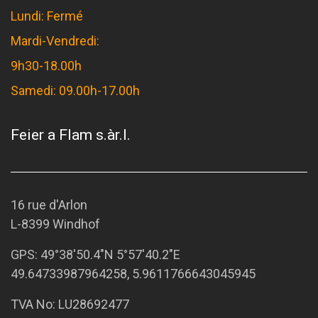
Lundi: Fermé
Mardi-Vendredi:
9h30-18.00h
Samedi: 09.00h-17.00h
Feier a Flam s.àr.l.
16 rue d'Arlon
L-8399 Windhof
GPS:
49°38'50.4"N 5°57'40.2"E
49.64733987964258, 5.9611766643045945
TVA No: LU28692477