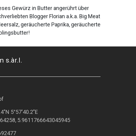
ses Gewürz in Butter angerührt über
hverliebten Blogger Florian a.k.a. Big Meat
eersalz, geräucherte Paprika, geräucherte
lingsbutter!
 s.àr.l.
of
.4"N 5°57'40.2"E
64258, 5.9611766643045945
692477