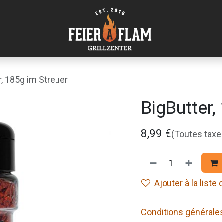
r, 185g im Streuer
BigButter,
8,99
€
(Toutes tax
Ajouter à la liste
Conditions générale