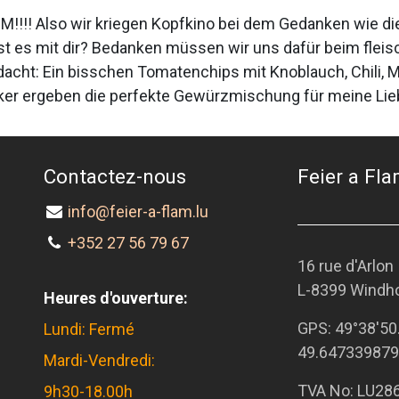
!! Also wir kriegen Kopfkino bei dem Gedanken wie die
ist es mit dir? Bedanken müssen wir uns dafür beim fleisc
dacht: Ein bisschen Tomatenchips mit Knoblauch, Chili, M
ker ergeben die perfekte Gewürzmischung für meine Lieb
Contactez-nous
Feier a Flam
info@feier-a-flam.lu
+352 27 56 79 67
16 rue d'Arlon
L-8399 Windh
Heures d'ouverture:
GPS:
49°38'50
Lundi: Fermé
49.647339879
Mardi-Vendredi:
TVA No: LU28
9h30-18.00h