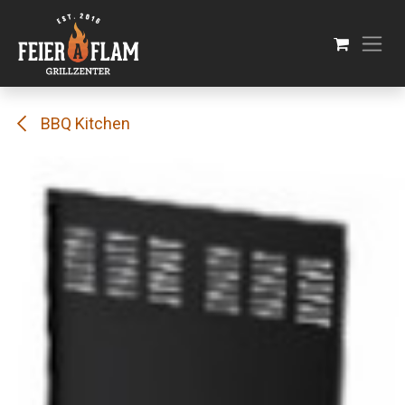
Se rendre au contenu
BBQ Kitchen