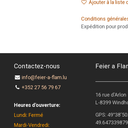
Ajouter à la liste
Conditions générale
Expédition pour prod
Contactez-nous
Feier a Flam
info@feier-a-flam.lu
+352 27 56 79 67
16 rue d'Arlon
L-8399 Windh
Heures d'ouverture:
GPS:
49°38'50
Lundi: Fermé
49.647339879
Mardi-Vendredi: