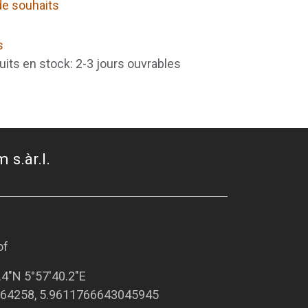
 de souhaits
s
uits en stock: 2-3 jours ouvrables
 s.àr.l.
of
.4"N 5°57'40.2"E
64258, 5.9611766643045945