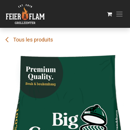
Se rendre au contenu
Tous les produits