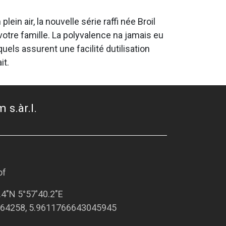
in air, la nouvelle série raffi née Broil
tre famille. La polyvalence na jamais eu
ls assurent une facilité dutilisation
it.
 s.àr.l.
of
.4"N 5°57'40.2"E
64258, 5.9611766643045945