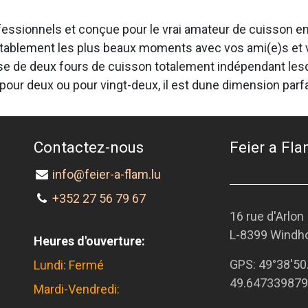
ssionnels et conçue pour le vrai amateur de cuisson en ple
itablement les plus beaux moments avec vos ami(e)s et vo
se de deux fours de cuisson totalement indépendant lesque
 pour deux ou pour vingt-deux, il est dune dimension parfa
Contactez-nous
Feier a Flam
info@feier-a-flam.lu
+352 27 56 79 67
16 rue d'Arlon
L-8399 Windh
Heures d'ouverture:
GPS:
49°38'50
Lundi: Fermé
49.647339879
Mardi-Vendredi: