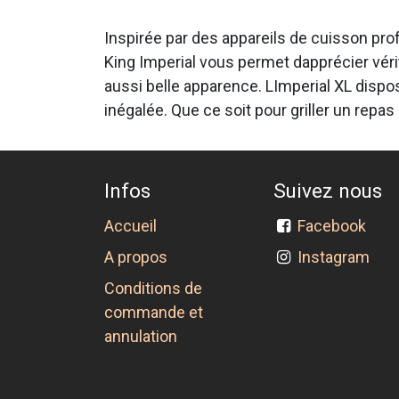
Inspirée par des appareils de cuisson profe
King Imperial vous permet dapprécier vér
aussi belle apparence. LImperial XL dispo
inégalée. Que ce soit pour griller un repas
Infos
Suivez nous
Accueil
Facebook
A propos
Instagram
Conditions de
commande et
annulation