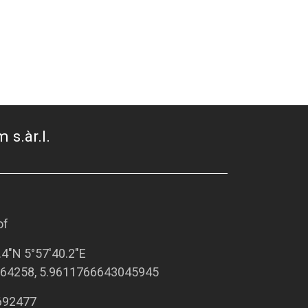
 s.àr.l.
of
.4"N 5°57'40.2"E
64258, 5.9611766643045945
692477