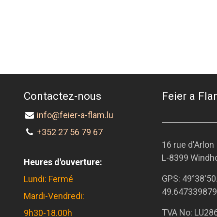
Contactez-nous
Feier a Flam
info@feier-a-flam.lu
+352 27 56 79 67
16 rue d'Arlon
L-8399 Windh
Heures d'ouverture:
GPS:
49°38'50
Lundi: Fermé
49.647339879
Mardi-Vendredi:
TVA No: LU28
9h30-18.00h