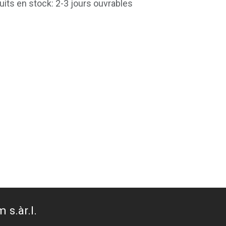
uits en stock: 2-3 jours ouvrables
 s.àr.l.