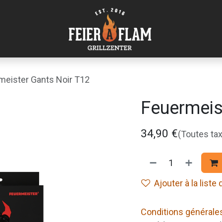
meister Gants Noir T12
Feuermeis
34,90
€
(Toutes ta
Ajouter à la liste
Conditions générale