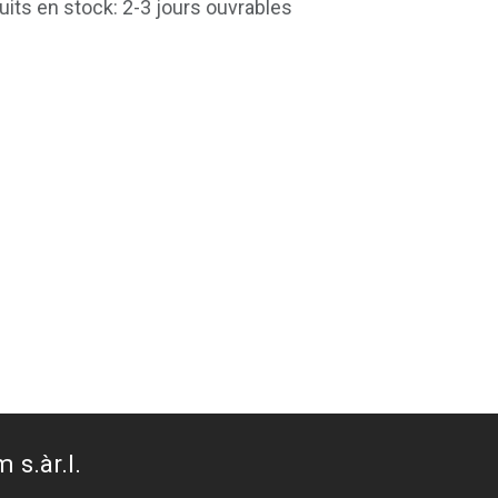
uits en stock: 2-3 jours ouvrables
 s.àr.l.