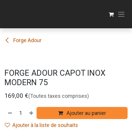
Se rendre au contenu
Forge Adour
FORGE ADOUR CAPOT INOX
MODERN 75
169,00
€
(Toutes taxes comprises)
Ajouter au panier
Ajouter à la liste de souhaits