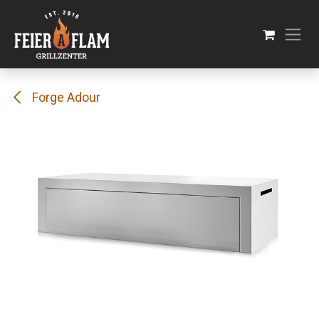
Se rendre au contenu
Forge Adour