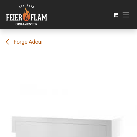
Se rendre au contenu
Forge Adour