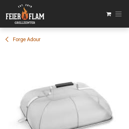
Se rendre au contenu
Forge Adour